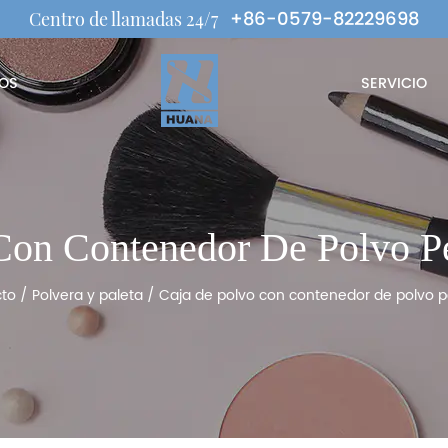
+86-0579-82229698
Centro de llamadas 24/7
OS
SERVICIO
 Con Contenedor De Polvo 
to
/
Polvera y paleta
/
Caja de polvo con contenedor de polvo 