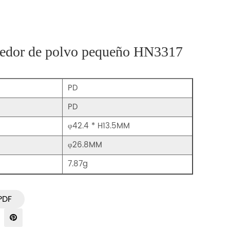
nedor de polvo pequeño HN3317
PD
PD
φ42.4 * H13.5MM
φ26.8MM
7.87g
PDF