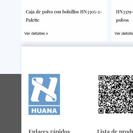
Caja de polvo con bolsillos HN3305-2-
HN3379-P
Palette
polvos
Ver detalles
Ver detall
Enlaces rápidos
Lista de prod