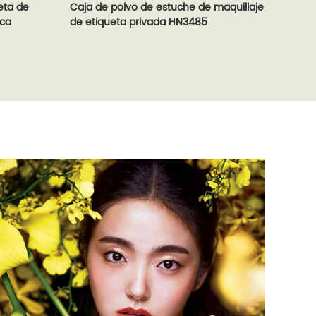
Caja de polvo de estuche de maquillaje
eta de
Caja 
de etiqueta privada HN3485
ica
cosmé