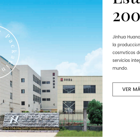
200
Jinhua Huana 
la producción
cosméticos d
servicios int
mundo.
VER M