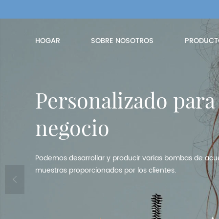
HOGAR
SOBRE NOSOTROS
PRODUCT
Personalizado para
Personalizado para
Personalizado para
negocio
negocio
negocio
Podemos desarrollar y producir varias bombas de acue
Podemos desarrollar y producir varias bombas de acue
Podemos desarrollar y producir varias bombas de acue
muestras proporcionados por los clientes.
muestras proporcionados por los clientes.
muestras proporcionados por los clientes.