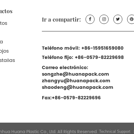
uctos
Ir a compartir:
tos
ta
Teléfono móvil: +86-15951659080
ojos
Teléfono fijo: +86-0579-82229698
stañas
Correo electrónico:
songzhe@huanapack.com
zhangyu@huanapack.com
shaodeng@huanapack.com
Fax:+86-0579-82229696
nhua Huana Plastic Co., Ltd. All Rights Reserved.