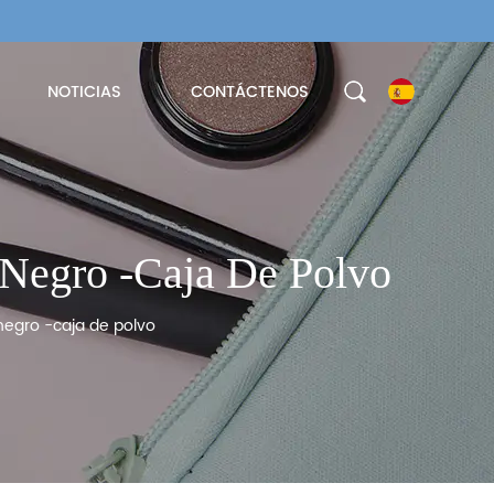
NOTICIAS
CONTÁCTENOS
Negro -caja De Polvo
egro -caja de polvo