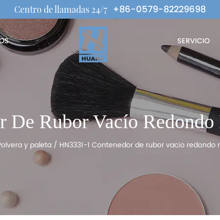
+86-0579-82229698
Centro de llamadas 24/7
OS
SERVICIO
 De Rubor Vacío Redondo 
Polvera y paleta
/
HN3331-1 Contenedor de rubor vacío redondo n