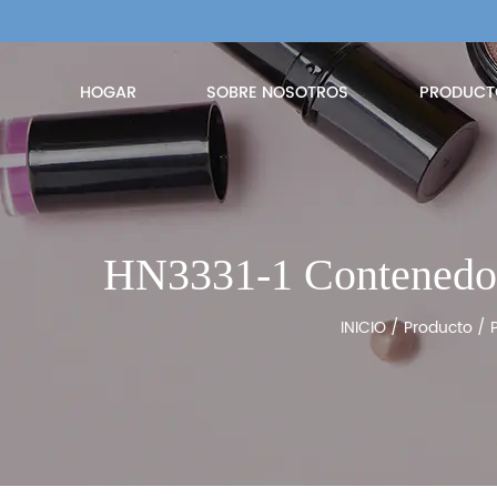
HOGAR
SOBRE NOSOTROS
PRODUCT
HN3331-1 Contenedor
INICIO
/
Producto
/