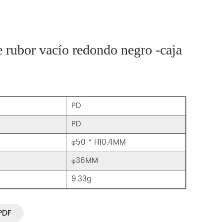
rubor vacío redondo negro -caja
PD
PD
φ50 * H10.4MM
φ36MM
9.33g
PDF