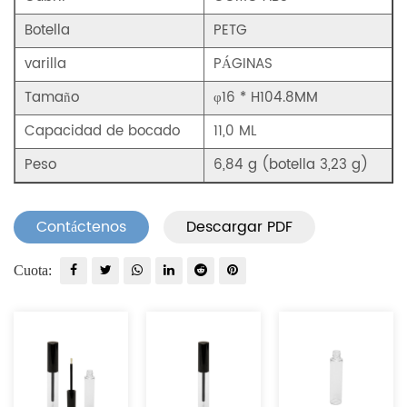
Botella
PETG
varilla
PÁGINAS
Tamaño
φ16 * H104.8MM
Capacidad de bocado
11,0 ML
Peso
6,84 g (botella 3,23 g)
Contáctenos
Descargar PDF
Cuota: